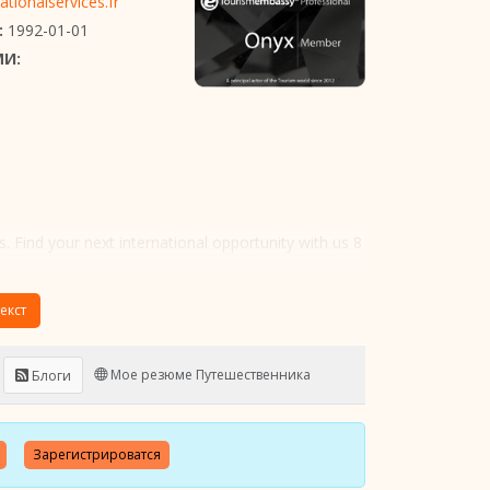
tionalservices.fr
:
1992-01-01
МИ:
s. Find your next international opportunity with us 8
екст
Мое резюме Путешественника
Блоги
Зарегистрироватся