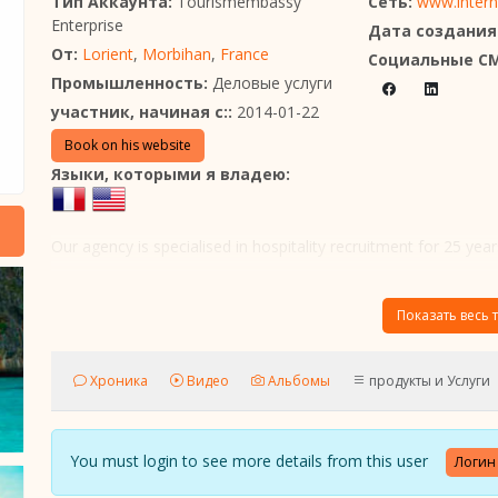
Тип Аккаунта:
Tourismembassy
Сеть:
www.interna
Enterprise
Дата создания
От:
Lorient
,
Morbihan
,
France
Социальные С
Промышленность:
Деловые услуги
участник, начиная с::
2014-01-22
Book on his website
Языки, которыми я владею:
Our agency is specialised in hospitality recruitment for 25 year
Показать весь т
Хроника
Видео
Альбомы
продукты и Услуги
You must login to see more details from this user
Логин