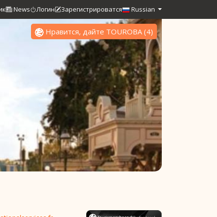
ик
News
Логин
Зарегистрироватся
Russian
Нравится, дайте TOUROBA
(
4
)