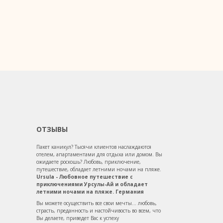
ОТЗЫВЫ
Пакет каникул? Тысячи клиентов наслаждаются
отелем, апартаментами для отдыха или домом. Вы
ожидаете роскошь? Любовь, приключение,
путешествие, обладает летними ночами на пляже.
Ursula - Любовное путешествие с
приключениями Урсулы-Ай и обладает
летними ночами на пляже. Германия
Вы можете осуществить все свои мечты... любовь,
страсть, преданность и настойчивость во всем, что
Вы делаете, приведет Вас к успеху