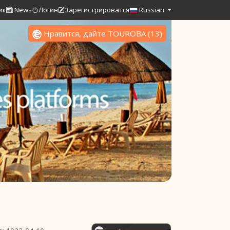
ик
News
Логин
Зарегистрироватся
Russian
Нравится, дайте TOUROBA
(
13
)