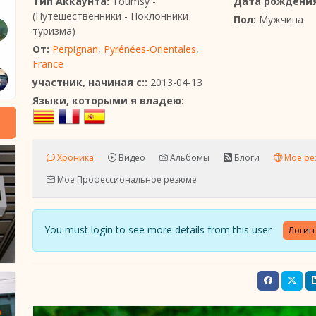
Тип Аккаунта:
Toumsy -
Дата рождения
(Путешественники - Поклонники
Пол:
Мужчина
туризма)
От:
Perpignan
,
Pyrénées-Orientales
,
France
участник, начиная с::
2013-04-13
Языки, которыми я владею:
Хроника
Видео
Альбомы
Блоги
Мое ре
Мое Профессиональное резюме
You must login to see more details from this user
Логин