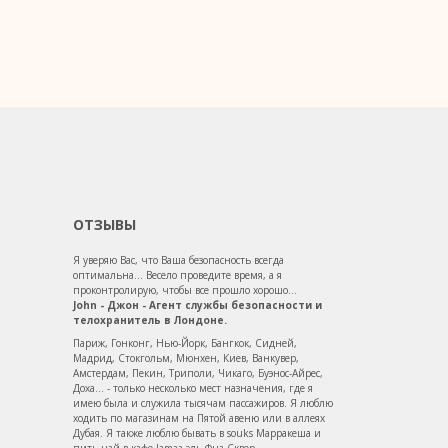
ОТЗЫВЫ
Я уверяю Вас, что Ваша безопасность всегда
оптимальна... Весело проведите время, а я
проконтролирую, чтобы все прошло хорошо...
John - Джон - Агент службы безопасности и
телохранитель в Лондоне.
Париж, Гонконг, Нью-Йорк, Бангкок, Сидней,
Мадрид, Стокгольм, Мюнхен, Киев, Ванкувер,
Амстердам, Пекин, Триполи, Чикаго, Буэнос-Айрес,
Доха... - только несколько мест назначения, где я
имею была и служила тысячам пассажиров. Я люблю
ходить по магазинам на Пятой авеню или в аллеях
Дубая. Я также люблю бывать в souks Марракеша и