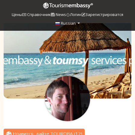
Цены
Справочник
News
Логин
Зарегистрироватся
Russian
Нравится, дайте TOUROBA
(
12
)