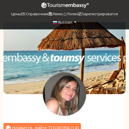
Цены
Справочник
News
Логин
Зарегистрироватся
Russian
Нравится, дайте TOUROBA
(
14
)