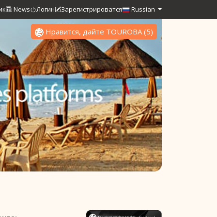
ик
News
Логин
Зарегистрироватся
Russian
Нравится, дайте TOUROBA
(
5
)