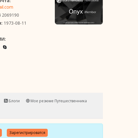
очта:
il.com
4 2069190
:
1973-08-11
МИ:
Блоги
Мое резюме Путешественника
Зарегистрироватся