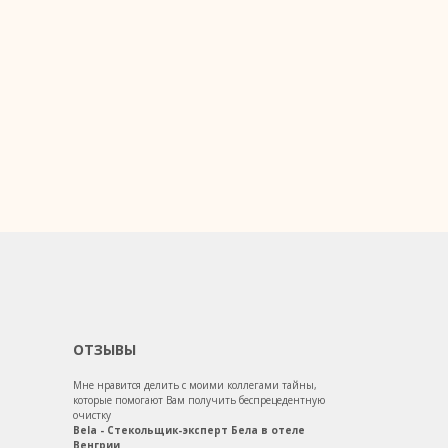
ОТЗЫВЫ
Мне нравится делить с моими коллегами тайны,
которые помогают Вам получить беспрецедентную
очистку
Bela - Стекольщик-эксперт Бела в отеле
Венгрии