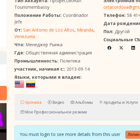
Тип Аккаунта:
Профессионал
Электронная п
Tourismembassy
ortacordova@gma
Положение Работы:
Coordinador
Телефон:
58 41
Jefe
Дата рождения
От:
San Antonio de Los Altos
,
Miranda
,
Пол:
Другой
Venezuela
Социальные С
Что:
Менеджер Рынка
Где:
Общественная администрация
Промышленность:
Политика
участник, начиная с::
2013-09-14
Языки, которыми я владею:
Хроника
Видео
Альбомы
продукты и Услуги
Мое Профессиональное резюме
You must login to see more details from this user
Логин