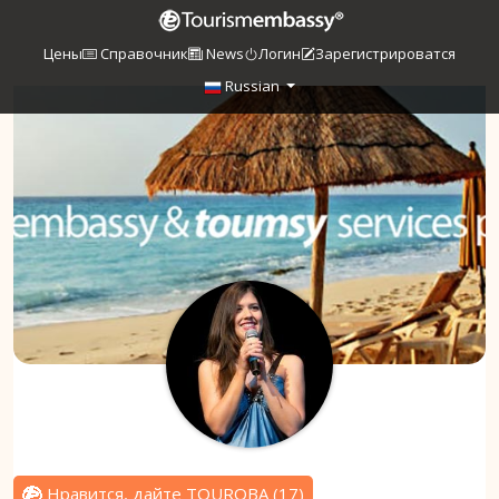
Цены
Справочник
News
Логин
Зарегистрироватся
Russian
Нравится, дайте TOUROBA
(
17
)