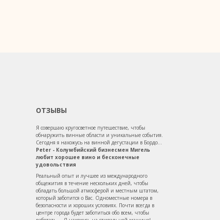
ОТЗЫВЫ
Я совершаю кругосветное путешествие, чтобы
обнаружить винные области и уникальные события.
Сегодня я нахожусь на винной дегустации в Бордо...
Peter - Колумбийский бизнесмен Мигель
любит хорошее вино и бесконечные
удовольствия
Реальный опыт и лучшее из международного
общежития в течение нескольких дней, чтобы
обладать большой атмосферой и местным штатом,
который заботится о Вас. Одноместные номера в
безопасности и хороших условиях. Почти всегда в
центре города будет заботиться обо всем, чтобы