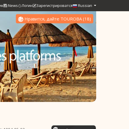
ик
News
Логин
Зарегистрироватся
Russian
Нравится, дайте TOUROBA
(
18
)