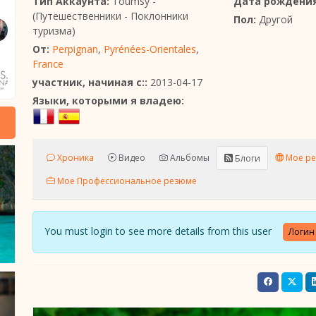
Тип Аккаунта:
Toumsy -
Дата рождения
(Путешественники - Поклонники
Пол:
Другой
туризма)
От:
Perpignan
,
Pyrénées-Orientales
,
France
участник, начиная с::
2013-04-17
Языки, которыми я владею:
Хроника
Видео
Альбомы
Мое ре
Блоги
Мое Профессиональное резюме
You must login to see more details from this user
Логин