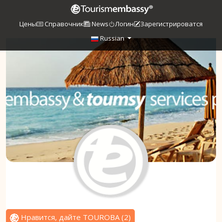
Цены
Справочник
News
Логин
Зарегистрироватся
Russian
Нравится, дайте TOUROBA
(
2
)