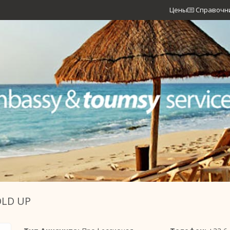
Цены
Справочн
LD UP