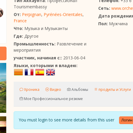
Тип Аккаунта:
Профессионал
Телефон:
+33 6 
Tourismembassy
Сеть:
www.orche
От:
Perpignan
,
Pyrénées-Orientales
,
Дата рождения
France
Пол:
Мужчина
Что:
Музыка и Музыканты
Где:
Другое
Промышленность:
Развлечение и
мероприятия
участник, начиная с::
2013-06-04
Языки, которыми я владею:
Хроника
Видео
Альбомы
продукты и Услуги
Мое Профессиональное резюме
You must login to see more details from this user
Логин