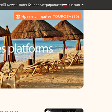
ик
News
Логин
Зарегистрироватся
Russian
Нравится, дайте TOUROBA
(
10
)