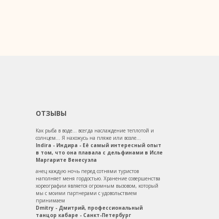
ОТЗЫВЫ
Как рыба в воде... всегда наслаждение теплотой и
солнцем... Я нахожусь на пляже или возле...
Indira - Индира - Её самый интересный опыт
в том, что она плавала с дельфинами в Исле
Маргарите Венесуэла
анец каждую ночь перед сотнями туристов
наполняет меня гордостью. Хранение совершенства
хореографии является огромным вызовом, который
мы с моими партнерами с удовольствием
принимаем
Dmitry - Дмитрий, профессиональный
танцор кабаре - Санкт-Петербург