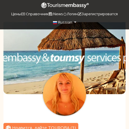
Цены
Справочник
News
Логин
Зарегистрироватся
Russian
Нравится, дайте TOUROBA
(
3
)