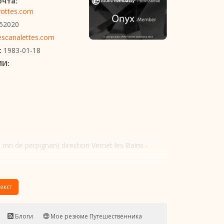
очта:
rottes.com
52020
scanalettes.com
:
1983-01-18
МИ:
0 mn de perpignan) direction Vernet les Bains -
екст
Блоги
Мое резюме Путешественника