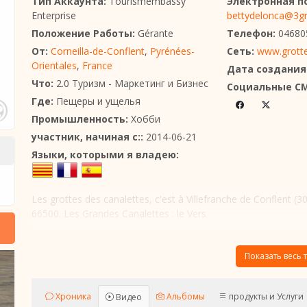
Тип Аккаунта:
Tourismembassy
Электронная п
Enterprise
bettydelonca@3g
Положение Работы:
Gérante
Телефон:
04680
От:
Corneilla-de-Conflent
,
Pyrénées-
Сеть:
www.grotte
Orientales
,
France
Дата создания
Что:
2.0 Туризм - Маркетинг и Бизнес
Социальные С
Где:
Пещеры и ущелья
Промышленность:
Хобби
участник, начиная с::
2014-06-21
Языки, которыми я владею:
Les grottes des canalettes, c'est à Villefranche de Conflent (3
66500. Les Grandes Canalettes : le Vers
Показать весь т
Хроника
Альбомы
продукты и Услуги
Видео