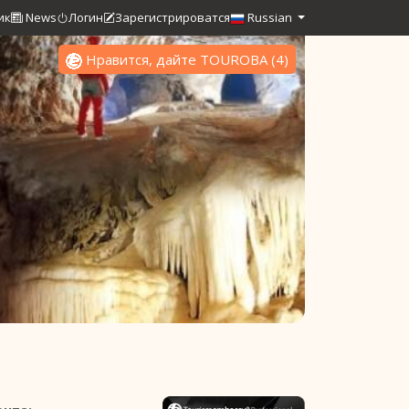
ик
News
Логин
Зарегистрироватся
Russian
Нравится, дайте TOUROBA
(
4
)