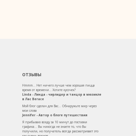
ОТЗЫВЫ
Hmmm... Нет ничего лучше чем хорошая пицца
время от времени... Хотите кусочек?
Linda - Линда - чирлидер и танцор в мюзикле
в Лас Вегасе
Мой блог сделан для Вас... Обнаружьте мир через
мои слова
Jennifer - Автор о блоге путешествия
Я прибываю всюду за 10 минут до поставки
графика... Вы никогда не знаете то, что Вы
получили, но получатель всегда рассматривает это
как очень важное...