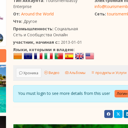
Тип Аккаунта:
Tourismembassy
Электронная п
Enterprise
info@tourismemb
От:
Around the World
Сеть:
tourismem
Что:
Другое
Промышленность:
Социальная
Сеть и Сообщества Онлайн
участник, начиная с::
2013-01-01
Языки, которыми я владею:
Видео
Альбомы
продукты и Услуги
Хроника
You must login to see more details from this user
Логин