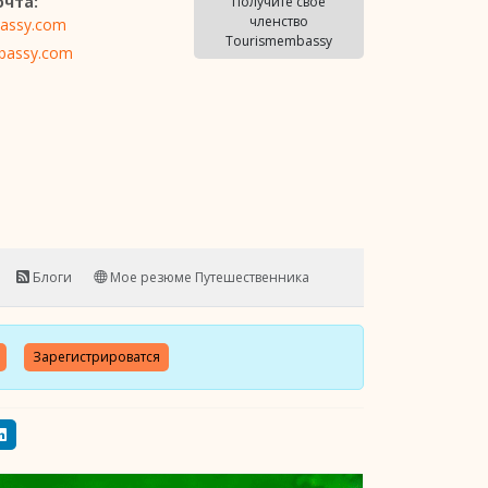
очта:
Получите свое
членство
assy.com
Tourismembassy
bassy.com
Блоги
Мое резюме Путешественника
Зарегистрироватся