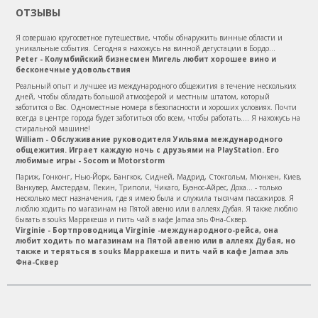
ОТЗЫВЫ
Я совершаю кругосветное путешествие, чтобы обнаружить винные области и
уникальные события. Сегодня я нахожусь на винной дегустации в Бордо...
Peter - Колумбийский бизнесмен Мигель любит хорошее вино и
бесконечные удовольствия
Реальный опыт и лучшее из международного общежития в течение нескольких
дней, чтобы обладать большой атмосферой и местным штатом, который
заботится о Вас. Одноместные номера в безопасности и хороших условиях. Почти
всегда в центре города будет заботиться обо всем, чтобы работать.... Я нахожусь на
стиральной машине!
William - Обслуживание руководителя Уильяма международного
общежития. Играет каждую ночь с друзьями на PlayStation. Его
любимые игры - Socom и Motorstorm
Париж, Гонконг, Нью-Йорк, Бангкок, Сидней, Мадрид, Стокгольм, Мюнхен, Киев,
Ванкувер, Амстердам, Пекин, Триполи, Чикаго, Буэнос-Айрес, Доха... - только
несколько мест назначения, где я имею была и служила тысячам пассажиров. Я
люблю ходить по магазинам на Пятой авеню или в аллеях Дубая. Я также люблю
бывать в souks Марракеша и пить чай в кафе Jamaa эль Фна-Сквер.
Virginie - Бортпроводница Virginie -международного-рейса, она
любит ходить по магазинам на Пятой авеню или в аллеях Дубая, но
также и теряться в souks Марракеша и пить чай в кафе Jamaa эль
Фна-Сквер