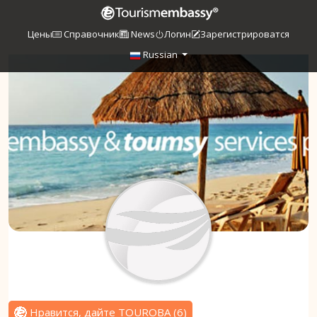
Цены
Справочник
News
Логин
Зарегистрироватся
Russian
Нравится, дайте TOUROBA
(
6
)