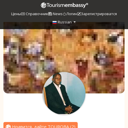
Цены
Справочник
News
Логин
Зарегистрироватся
Russian
Нравится, дайте TOUROBA
(
2
)