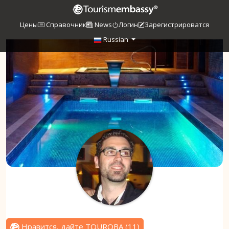
Цены
Справочник
News
Логин
Зарегистрироватся
Russian
Нравится, дайте TOUROBA
(
11
)