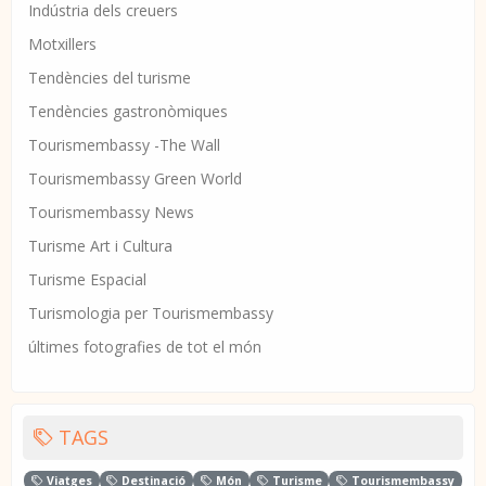
Indústria dels creuers
Motxillers
Tendències del turisme
Tendències gastronòmiques
Tourismembassy -The Wall
Tourismembassy Green World
Tourismembassy News
Turisme Art i Cultura
Turisme Espacial
Turismologia per Tourismembassy
últimes fotografies de tot el món
TAGS
Viatges
Destinació
Món
Turisme
Tourismembassy