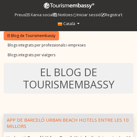
Preus
Xarxa social
Notícies
Iniciar sessió
Registra't
Català
El Blog de Tourismembassy
Blogs integrats per professionals i empreses
Blogs integrats per viatgers
EL BLOG DE
TOURISMEMBASSY
APP DE BARCELÓ URBAN BEACH HOTELS ENTRE LES 10
MILLORS