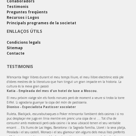
Col·laboradors
Testimonis
Preguntes freqüents
Recursos i Logos
Principals programes de la societat
ENLLAÇOS ÚTILS
Condicions legals
Sitemap
Contacte
TESTIMONIS
M'encanta llegir llibres durant el meu temps lliure, el meu llibre electrònic està ple
d'obres mestres de la literatura que han tingut un gran impacte en la historia. La
cultura és la meva gran passió
Katia - Empleada del mes d'un hotel de luxe a Moscou.
El meu pròxim viatge són els fiords noruecs però de moment a veure si trobo la torre
Eiffel. Li agradaria guanyar la copa del món de pastisseria.
Dioniso - Especialista Pastisser xocolater
Ruleta, Blackjack, escurabutxaques o Poker m'encanta l'ambient dels casinos i si no
puc desplaçar-me jugo en línia mentre em prenc una copa de vi .... Tot s’ha de
consumir amb moderació però cada casino i la seva ubicació tenen el seu veritable
encant ... Els llums de Las Vegas, Barcelona i la Sagrada Família, Lloret i la seva platja,
Peralada i el seu castell, Monaco i el seu glamour són alguns dels meus llocs preferits