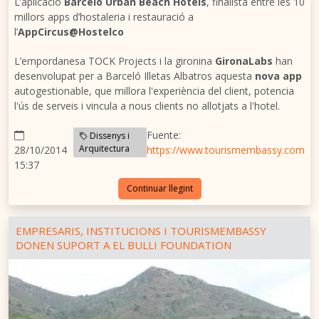
L’aplicació
Barceló Urban Beach Hotels
, finalista entre les 10
millors apps d’hostaleria i restauració a
l’
AppCircus@Hostelco
L’empordanesa TOCK Projects i la gironina
GironaLabs
han
desenvolupat per a Barceló Illetas Albatros aquesta
nova app
autogestionable, que millora l'experiència del client, potencia
l'ús de serveis i vincula a nous clients no allotjats a l'hotel.
Fuente:
Dissenys i
Arquitectura
28/10/2014
https://www.tourismembassy.com
15:37
Continuar llegint
EMPRESARIS, INSTITUCIONS I TOURISMEMBASSY
DONEN SUPORT A EL BULLI FOUNDATION