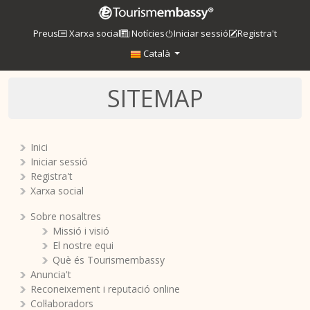
Preus
Xarxa social
Notícies
Iniciar sessió
Registra't
Català
SITEMAP
Inici
Iniciar sessió
Registra't
Xarxa social
Sobre nosaltres
Missió i visió
El nostre equi
Què és Tourismembassy
Anuncia't
Reconeixement i reputació online
Col·laboradors