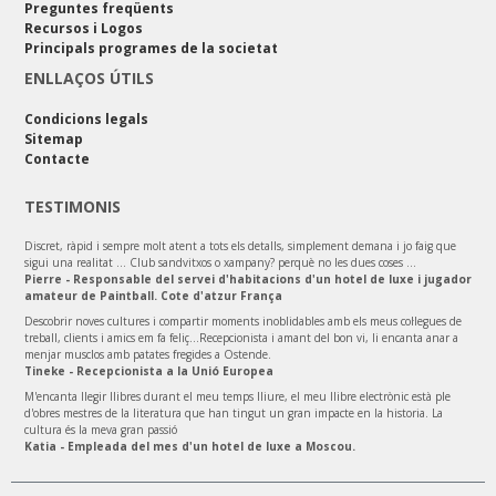
Preguntes freqüents
Recursos i Logos
Principals programes de la societat
ENLLAÇOS ÚTILS
Condicions legals
Sitemap
Contacte
TESTIMONIS
Discret, ràpid i sempre molt atent a tots els detalls, simplement demana i jo faig que
sigui una realitat ... Club sandvitxos o xampany? perquè no les dues coses ...
Pierre - Responsable del servei d'habitacions d'un hotel de luxe i jugador
amateur de Paintball. Cote d'atzur França
Descobrir noves cultures i compartir moments inoblidables amb els meus col·legues de
treball, clients i amics em fa feliç...Recepcionista i amant del bon vi, li encanta anar a
menjar musclos amb patates fregides a Ostende.
Tineke - Recepcionista a la Unió Europea
M'encanta llegir llibres durant el meu temps lliure, el meu llibre electrònic està ple
d'obres mestres de la literatura que han tingut un gran impacte en la historia. La
cultura és la meva gran passió
Katia - Empleada del mes d'un hotel de luxe a Moscou.