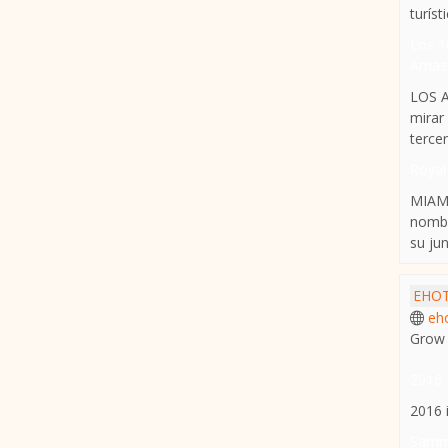
turísti
Los 1
Amaz
LOS A
mirar
tercer
Royal
MIAMI
nombr
su junt
EHOT
eh
Grow 
2016 
2016 
Sammy