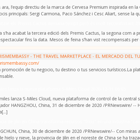
ins ara, l’equip directiu de la marca de Cervesa Premium inspirada en 
ocis principals: Sergi Carmona, Paco Sánchez i Cesc Aliart, sense la qual
itzar els Premis Cactus demana temps però és molt recomfortant
20
ha acabat la tercera edició dels Premis Cactus, la segona com a pre
spectacular fins la data. Mesos de feina s’han vist recompensats per u
ISMEMBASSY - THE TRAVEL MARKETPLACE - EL MERCADO DEL T
urismembassy.com/
a promoción de tu negocio, tu destino o tus servicios turísticos.La p
nsable.
les lanza la nueva plataforma S-Miles Cloud
2020-12-31 06:05
miles lanza S-Miles Cloud, nueva plataforma de control de la central so
ador HANGZHOU, China, 31 de diciembre de 2020 /PRNewswire/ -- Hoy
[...]
cia de Jilin en China transforma recursos "fríos" en una industria "cal
CHUN, China, 30 de diciembre de 2020 /PRNewswire/-- Con miras a co
de hielo y nieve, la provincia de Jilin en el noreste de China se ha tra