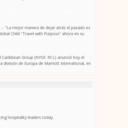
1 según la serie de viajes "Global Child" de
 "La mejor manera de dejar atrás el pasado es
Global Child "Travel with Purpose" ahora en su
va
2020-12-23 15:07
 Caribbean Group (NYSE: RCL) anunció hoy el
división de Europa de Marriott International, en
ing hospitality leaders today.