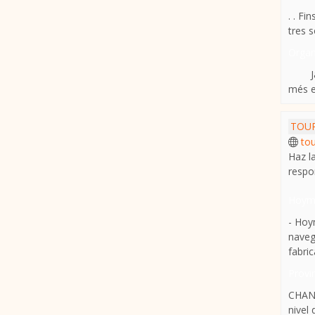
. . F
tres s
Organ
Ja s’
més e
TOUR
to
Haz l
respo
Hoymi
- Hoy
naveg
fabrica
Provin
CHANG
nivel 