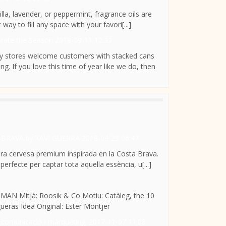
lla, lavender, or peppermint, fragrance oils are
ay to fill any space with your favori[...]
ebrate the Season
2018-09-11 12:33
cery stores welcome customers with stacked cans
g. If you love this time of year like we do, then
 LA BRAVA by XAVI GUERRA
2018-04-23 06:47
mera cervesa premium inspirada en la Costa Brava.
erfecte per captar tota aquella essència, u[...]
AN Mitjà: Roosik & Co Motiu: Catàleg, the 10
eras Idea Original: Ester Montjer
de comunicació i màrqueting.
2017-11-07 11:08