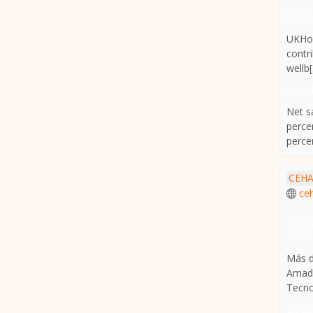
UKHos
UKHos
contr
wellb[.
Scand
Net s
perce
percen
CEH
ce
10.00
2021-
Más d
Amade
Tecnol
Embár