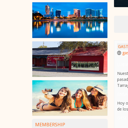
GAST
ga
LUBI
Nuest
pasad
Tarrag
ENSAL
Hoy o
de los
DESC
MEMBERSHIP
Pud