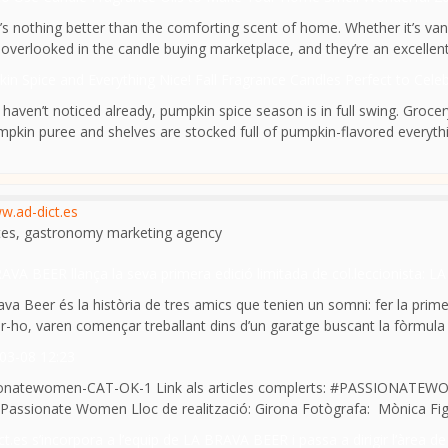
’s nothing better than the comforting scent of home. Whether it’s vani
overlooked in the candle buying marketplace, and they’re an excellent w
in Spice and Everything Nice! Fall Fragrance Candles Perfect to Cel
u haven’t noticed already, pumpkin spice season is in full swing. Gro
mpkin puree and shelves are stocked full of pumpkin-flavored everythin
w.ad-dict.es
tes, gastronomy marketing agency
AVA BEER llança la seva primera edició limitada de col.leccionista:
ava Beer és la història de tres amics que tenien un somni: fer la pri
er-ho, varen començar treballant dins d’un garatge buscant la fòrmula p
03-08 12:23
onatewomen-CAT-OK-1 Link als articles complerts: #PASSIONATEWOM
Passionate Women Lloc de realització: Girona Fotògrafa: Mònica Figu
ct.es s’incorpora a l’equip de LA BRAVA BEER i passa a dirigir l’àrea 