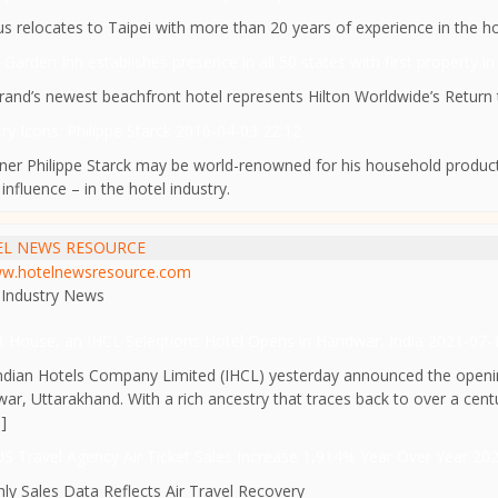
us relocates to Taipei with more than 20 years of experience in the hos
 Garden Inn establishes presence in all 50 states with first property i
rand’s newest beachfront hotel represents Hilton Worldwide’s Return 
ry Icons: Philippe Starck
2016-04-03 22:12
ner Philippe Starck may be world-renowned for his household produc
influence – in the hotel industry.
L NEWS RESOURCE
w.hotelnewsresource.com
 Industry News
hit House, an IHCL Seleqtions Hotel Opens in Haridwar, India
2021-07-
ndian Hotels Company Limited (IHCL) yesterday announced the opening
war, Uttarakhand. With a rich ancestry that traces back to over a centu
.]
S Travel Agency Air Ticket Sales Increase 1,914% Year Over Year
202
ly Sales Data Reflects Air Travel Recovery