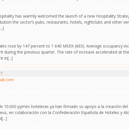
pitality Welcomes New Government Strategy to Support Reopening 
pitality has warmly welcomed the launch of a new Hospitality Strateg
ibution the sector’s pubs, restaurants, hotels, nightclubs and other 
..]
ic Reports Q2 2021 Results
2021-07-16 21:55
ales rose by 147 percent to 1 640 MSEK (665). Average occupancy in
nt during the previous quarter. The rate of increase accelerated at th
t in[...]
AT
hat.com
0 PYMES hoteleras ya se han sumado al proyecto de digitalización 
07-08 11:30
e 10.000 pymes hoteleras ya han firmado su apoyo a la creación del p
us, en colaboración con la Confederación Española de Hoteles y Aloj
[...]
cate en un viaje al séptimo cielo
2021-07-08 09:25