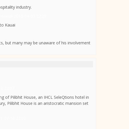
pitality industry.
n Hawaii
2016-04-03 22:29
to Kauai
ts, but many may be unaware of his involvement
16 22:07
 of Pilibhit House, an IHCL SeleQtions hotel in
ry, Pilibhit House is an aristocratic mansion set
1-07-16 22:03