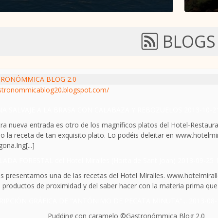
BLOGS
RONÓMMICA BLOG 2.0
stronommicablog20.blogspot.com/
NA SALVAJE A LA BRASA CON CALABAZA Y REBOZUELOS
2013-10-2
ra nueva entrada es otro de los magníficos platos del Hotel-Restaur
o la receta de tan exquisito plato. Lo podéis deleitar en www.hotelmi
ona.Ing[...]
ADA FORESTAL del Hotel Miralles (Horta de Sant Joan)
2013-09-25 
s presentamos una de las recetas del Hotel Miralles. www.hotelmira
 productos de proximidad y del saber hacer con la materia prima que les
RIPCIÓN GRÁFICA DE "ANTÓNIMO DE PECATA MINUTA"...
2013-08-
ding con caramelo ©Gastronómmica Blog 2.0