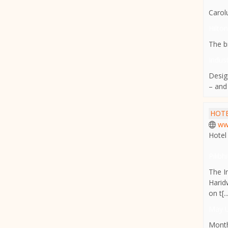
Carol
Hilton
The b
Indust
Desig
– and 
HOTE
ww
Hotel
Pilib
The I
Harid
on t[..
May U
Month