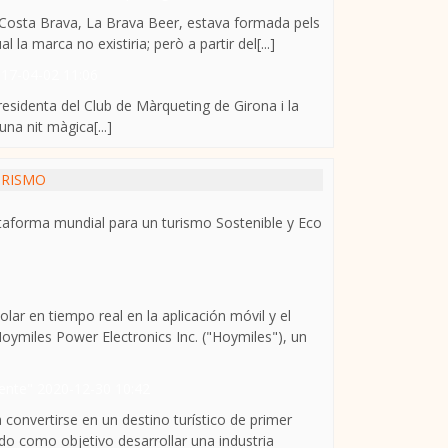
la Costa Brava, La Brava Beer, estava formada pels
 la marca no existiria; però a partir del[...]
17-04-02 11:06
sidenta del Club de Màrqueting de Girona i la
na nit màgica[...]
URISMO
lataforma mundial para un turismo Sostenible y Eco
lar en tiempo real en la aplicación móvil y el
miles Power Electronics Inc. ("Hoymiles"), un
iente"
2020-12-30 10:42
nvertirse en un destino turístico de primer
zado como objetivo desarrollar una industria