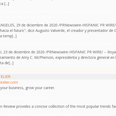
ca [...]
0 principales destinos y motivos para "viajar con un propósito" en 202
on Prime Video
2020-12-29 05:01
NGELES, 29 de diciembre de 2020 /PRNewswire-HISPANIC PR WIRE/ --
 hacia el futuro", dice Augusto Valverde, el creador y presentador de 
a temp[...]
 Caribbean Group nombra a Amy C. McPherson para la Junta Directi
, 23 de diciembre de 2020 /PRNewswire-HISPANIC PR WIRE/ -- Royal
amiento de Amy C. McPherson, expresidenta y directora general en la 
a dir[...]
ELIER
otelier.com
your business, grow your career.
In Review
2016-12-31 17:00
in Review provides a concise collection of the most popular trends fac
 Carolus named new Grand Hyatt Taipei GM
2016-04-03 23:06