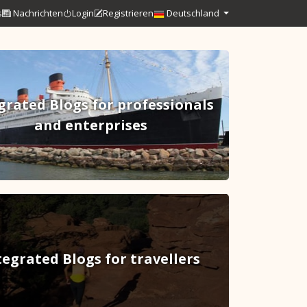
s
Nachrichten
Login
Registrieren
Deutschland
grated Blogs for professionals
and enterprises
tegrated Blogs for travellers