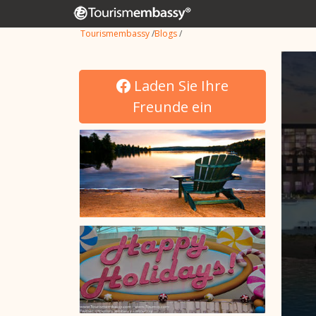
Tourismembassy
/
Blogs
/
Laden Sie Ihre
Freunde ein