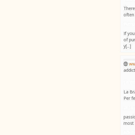
There
often 
Pumpk
If yo
of pu
y[...]
ww
addic
LA BR
La Br
Per f
2018-
passi
most 
AD-di