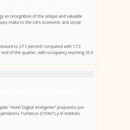
and Recovery of the Sector
2021-07-16 21:59
y as recognition of the unique and valuable
venues make to the UK’s economic and social
creased to 27.1 percent compared with 17.5
e end of the quarter, with occupancy reaching 35.9
de Amadeus en colaboración con CEHAT e ITH
lan “Hotel Digital Inteligente” propuesto por
amientos Turísticos (CEHAT) y el Instituto