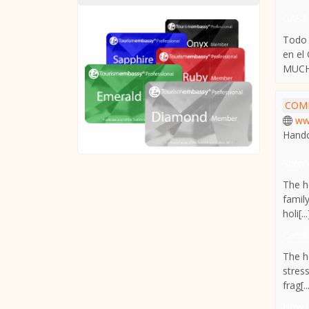
GAST
Todo 
en el
MUCHA
COM
ww
Handc
Scent
The h
famil
holi[...
Candl
The h
stres
frag[..
How t