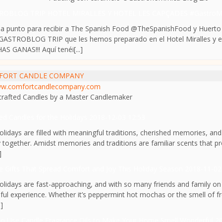
ROBLOG TRIP HOTEL MIRALLES Y HOTEL LES CAPÇADES #GastroMi
a punto para recibir a The Spanish Food @TheSpanishFood y Huert
 GASTROBLOG TRIP que les hemos preparado en el Hotel Miralles 
S GANAS!!! Aquí tenéi[...]
FORT CANDLE COMPANY
w.comfortcandlecompany.com
rafted Candles by a Master Candlemaker
ed Candles for the Holidays
2018-12-03 12:53
olidays are filled with meaningful traditions, cherished memories, and 
y together. Amidst memories and traditions are familiar scents that pr
]
e Gifts That Spread Comfort and Joy This Holiday Season
2018-11-02
olidays are fast-approaching, and with so many friends and family on 
sful experience. Whether it’s peppermint hot mochas or the smell of fre
.]
o Use Candle Fragrance Oils to Make Your Home Smell Wonderful
2