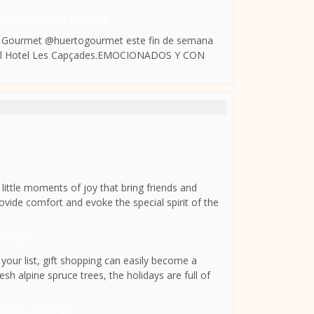
ralles
2013-08-08 17:59
o Gourmet @huertogourmet este fin de semana
y el Hotel Les Capçades.EMOCIONADOS Y CON
little moments of joy that bring friends and
ovide comfort and evoke the special spirit of the
 14:47
your list, gift shopping can easily become a
sh alpine spruce trees, the holidays are full of
018-10-10 09:48