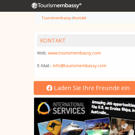
Tourismembassy
/
Kontakt
KONTAKT
Web:
www.tourismembassy.com
E-Mail-:
info@tourismembassy.com
Laden Sie Ihre Freunde ein