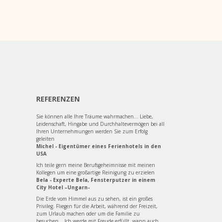
REFERENZEN
Sie können alle Ihre Träume wahrmachen... Liebe,
Leidenschaft, Hingabe und Durchhaltevermögen bei all
Ihren Unternehmungen werden Sie zum Erfolg
geleiten
Michel - Eigentümer eines Ferienhotels in den
USA
Ich teile gern meine Berufsgeheimnisse mit meinen
Kollegen um eine großartige Reinigung zu erzielen
Bela - Experte Bela, Fensterputzer in einem
City Hotel –Ungarn-
Die Erde vom Himmel aus zu sehen, ist ein großes
Privileg. Fliegen für die Arbeit, während der Freizeit,
zum Urlaub machen oder um die Familie zu
besuchen... Ich werde mit Freude erfüllt, wann auch