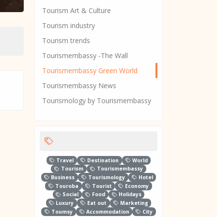
Tourism Art & Culture
Tourism industry
Tourism trends
Tourismembassy -The Wall
Tourismembassy Green World
Tourismembassy News
Tourismology by Tourismembassy
Travel
Destination
World
Tourism
Tourismembassy
Business
Tourismology
Hotel
Touroba
Tourist
Economy
Social
Food
Holidays
Luxury
Eat out
Marketing
Toumsy
Accommodation
City