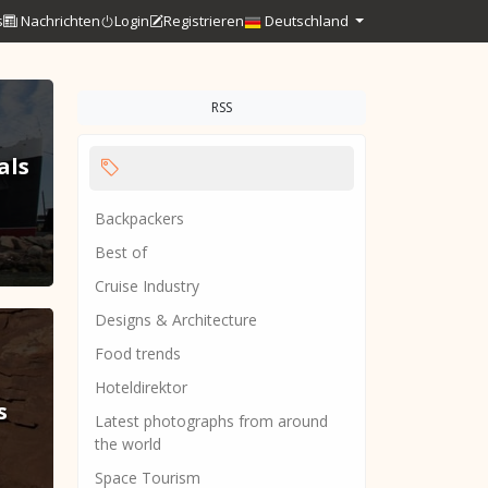
s
Nachrichten
Login
Registrieren
Deutschland
RSS
als
Backpackers
Best of
Cruise Industry
Designs & Architecture
Food trends
Hoteldirektor
s
Latest photographs from around
the world
Space Tourism