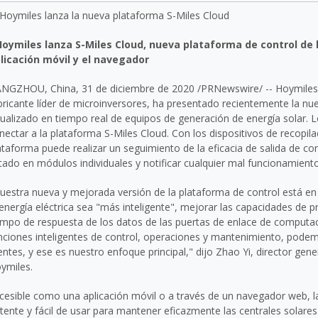
Hoymiles lanza S-Miles Cloud, nueva plataforma de control de l
licación móvil y el navegador
NGZHOU, China
, 31 de diciembre de 2020 /PRNewswire/ -- Hoymiles 
bricante líder de microinversores, ha presentado recientemente la nu
sualizado en tiempo real de equipos de generación de energía solar.
nectar a la plataforma S-Miles Cloud. Con los dispositivos de recopil
ataforma puede realizar un seguimiento de la eficacia de salida de co
tado en módulos individuales y notificar cualquier mal funcionamiento
uestra nueva y mejorada versión de la plataforma de control está en
 energía eléctrica sea "más inteligente", mejorar las capacidades de 
empo de respuesta de los datos de las puertas de enlace de computa
nciones inteligentes de control, operaciones y mantenimiento, pode
ientes, y ese es nuestro enfoque principal," dijo
Zhao Yi
, director gen
ymiles.
cesible como una aplicación móvil o a través de un navegador web, l
tente y fácil de usar para mantener eficazmente las centrales solares.