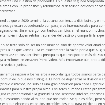
almente una cuestión de prioridades. En nuestra segunda temporada vi
iajamos con un propósito" y retribuimos al descubrir lecciones de vid
peranzada.
medida que el 2020 termina, la vacuna comienza a distribuirse y el m
stinos ya están coqueteando con pasajeros internacionales para co
aginaciones. Sin embargo, con tantos cambios en el mundo, muchos 
e también incluyen retribuir, aprender del destino y compartir la expe
 no se trata solo de ser un consumidor, sino de aportar valor añadi
gares a los que vamos. Esa es exactamente la razón por la que Augusto
imera vez en diez aerolíneas principales que transportan más de 500 
ega a millones en Amazon Prime Video. Más importante aún, trae a dife
ra retribuir juntos.
ueríamos inspirar a los viajeros a recordar que todos somos parte 
 común de lo que nos distingue. Es hora de dejar atrás la división y ab
gar que visitamos, no solo es una gran bendición para cada lugar que 
ravillas para nuestra propia alma. Los seres humanos están programad
egría es proporcional a la gratitud. Si nos sentimos infelices, tenemo
 que estamos dando al mundo que nos rodea. Sé que es difícil, pero
r eso que elegimos estos diez increíbles destinos para exhibirlos e