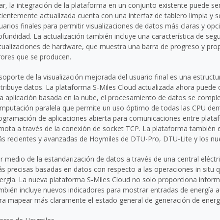
ar, la integración de la plataforma en un conjunto existente puede ser
cientemente actualizada cuenta con una interfaz de tablero limpia y 
uarios finales para permitir visualizaciones de datos más claras y opc
ofundidad. La actualización también incluye una característica de seg
tualizaciones de hardware, que muestra una barra de progreso y prop
rores que se producen.
 soporte de la visualización mejorada del usuario final es una estructu
stribuye datos. La plataforma S-Miles Cloud actualizada ahora puede of
a aplicación basada en la nube, el procesamiento de datos se comple
mputación paralela que permite un uso óptimo de todas las CPU dentr
ogramación de aplicaciones abierta para comunicaciones entre plata
mota a través de la conexión de socket TCP. La plataforma también 
s recientes y avanzadas de Hoymiles de DTU-Pro, DTU-Lite y los nue
r medio de la estandarización de datos a través de una central eléct
s precisas basadas en datos con respecto a las operaciones in situ 
ergía. La nueva plataforma S-Miles Cloud no solo proporciona inform
mbién incluye nuevos indicadores para mostrar entradas de energía au
ra mapear más claramente el estado general de generación de energ