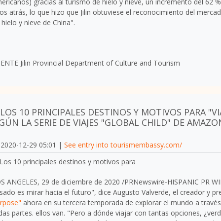
ericanos) gracias al turismo de hielo y nieve, un incremento del 62 
os atrás, lo que hizo que
Jilin
obtuviese el reconocimiento del mercado 
 hielo y nieve de
China
".
ENTE Jilin Provincial Department of Culture and Tourism
LOS 10 PRINCIPALES DESTINOS Y MOTIVOS PARA "V
GÚN LA SERIE DE VIAJES "GLOBAL CHILD" DE AMAZO
2020-12-29 05:01 |
See entry into tourismembassy.com/
S ANGELES
, 29 de diciembre de 2020
/PRNewswire-HISPANIC PR WIR
sado es mirar hacia el futuro", dice
Augusto Valverde
, el creador y p
rpose"
ahora en su tercera temporada de explorar el mundo a través d
das partes. ellos van.
"
Pero a dónde viajar con tantas opciones, ¿ve