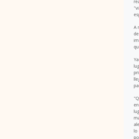
re
"v
es
A 
de
im
qu
Ya
lu
pr
ll
pa
"
Q
en
lu
ma
al
lo
po