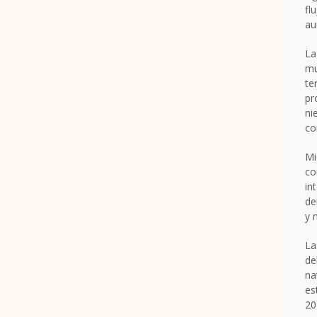
fl
au
La
mu
te
pr
ni
co
Mi
co
in
de
y 
La
de
na
es
20