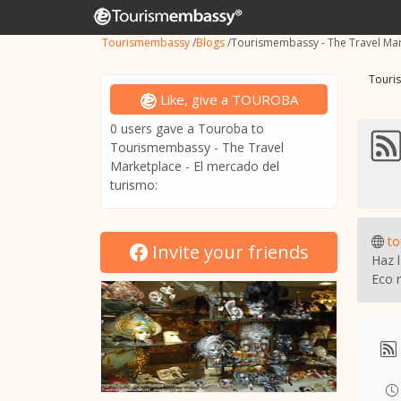
Tourismembassy
/
Blogs
/
Tourismembassy - The Travel Mar
Touri
Like, give a TOUROBA
0 users gave a Touroba to
Tourismembassy - The Travel
Marketplace - El mercado del
turismo:
t
Invite your friends
Haz l
Eco 