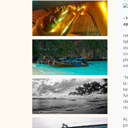
- 
ap
HA
fa
vi
co
pl
es
"N
la
ti
fu
cl
Ho
Ac
po