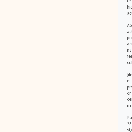
re
hi
ac
Ap
ac
pr
ac
na
fe
cu
Jili
eq
pr
e
ce
mi
Pa
28
si