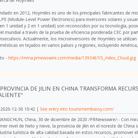
erca de Hoymiles
ndado en 2012, Hoymiles es uno de los principales fabricantes de mi
PE (Module-Level Power Electronics) para inversores solares y usuar
 en 1 unidad y 2 en 1 unidad) son reconocidos por su tecnología, po
vel mundial a través de la prueba de eficiencia ponderada CEC por pa
nsecutivos. Actualmente, los microinversores de Hoymiles se utilizan
mésticas en tejados en varios países y regiones, incluyendo América
to -
https://mma.prnewswire.com/media/1393467/S_miles_Cloud.jpg
PROVINCIA DE JILIN EN CHINA TRANSFORMA RECURS
ALIENTE"
2020-12-30 10:42 |
See entry into tourismembassy.com/
ANGCHUN, China
, 30 de diciembre de 2020 /PRNewswire/-- Con miras
imer nivel de hielo y nieve, la provincia de
Jilin
en el noreste de
China
s
dustria turística de alta calidad basada en estos recursos, promover el