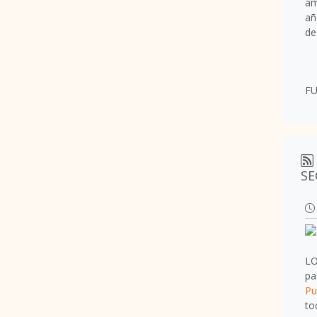
am
añ
de
FU
SE
LO
pa
Pu
to