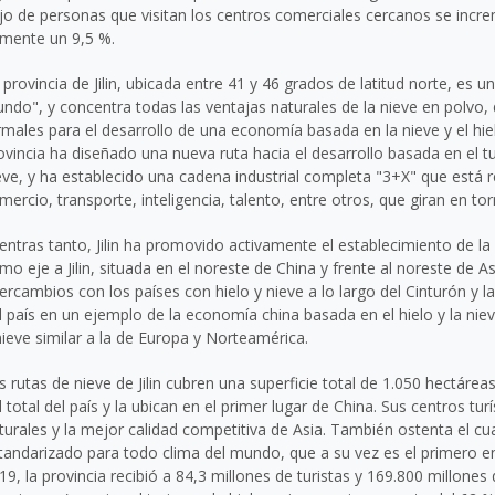
ujo de personas que visitan los centros comerciales cercanos se incr
mente un 9,5 %.
 provincia de
Jilin
, ubicada entre 41 y 46 grados de latitud norte, es u
ndo", y concentra todas las ventajas naturales de la nieve en polvo,
rmales para el desarrollo de una economía basada en la nieve y el hie
ovincia ha diseñado una nueva ruta hacia el desarrollo basada en el tu
eve, y ha establecido una cadena industrial completa "3+X" que está r
mercio, transporte, inteligencia, talento, entre otros, que giran en torn
entras tanto,
Jilin
ha promovido activamente el establecimiento de la "
mo eje a
Jilin
, situada en el noreste de
China
y frente al noreste de
As
tercambios con los países con hielo y nieve a lo largo del Cinturón y l
l país en un ejemplo de la economía china basada en el hielo y la nie
nieve similar a la de Europa y Norteamérica.
s rutas de nieve de
Jilin
cubren una superficie total de 1.050 hectáre
l total del país y la ubican en el primer lugar de
China
. Sus centros tur
turales y la mejor calidad competitiva de
Asia
. También ostenta el cu
tandarizado para todo clima del mundo, que a su vez es el primero 
19, la provincia recibió a 84,3 millones de turistas y 169.800 millone