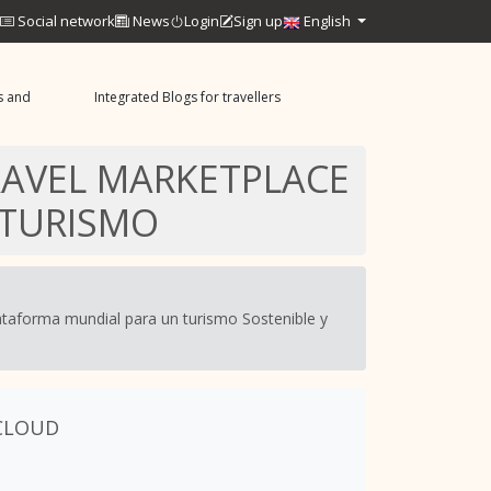
Social network
News
Login
Sign up
English
s and
Integrated Blogs for travellers
RAVEL MARKETPLACE
 TURISMO
lataforma mundial para un turismo Sostenible y
 CLOUD