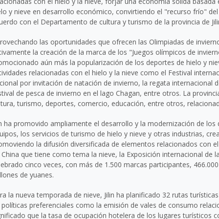
lacionadas con el hielo y la nieve, forjar una economía sólida basada 
elo y nieve en desarrollo económico, convirtiendo el "recurso frío" del 
uerdo con el Departamento de cultura y turismo de la provincia de
Jil
rovechando las oportunidades que ofrecen las Olimpiadas de inviern
tivamente la creación de la marca de los "Juegos olímpicos de inviern
omocionado aún más la popularización de los deportes de hielo y nieve
tividades relacionadas con el hielo y la nieve como el Festival interna
cional por invitación de natación de invierno, la regata internacional 
stival de pesca de invierno en el lago Chagan, entre otros. La provi
ltura, turismo, deportes, comercio, educación, entre otros, relacionado
n
ha promovido ampliamente el desarrollo y la modernización de los de
uipos, los servicios de turismo de hielo y nieve y otras industrias, cre
omoviendo la difusión diversificada de elementos relacionados con el 
n
China
que tiene como tema la nieve, la Exposición internacional de la
lebrado cinco veces, con más de 1.500 marcas participantes, 466.000 v
llones de yuanes.
ra la nueva temporada de nieve,
Jilin
ha planificado 32 rutas turísticas
 políticas preferenciales como la emisión de vales de consumo relacio
gnificado que la tasa de ocupación hotelera de los lugares turísticos 