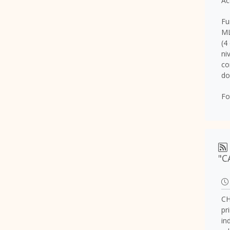
Ac
Fu
ML
(4
ni
co
do
Fo
"C
CH
pr
in