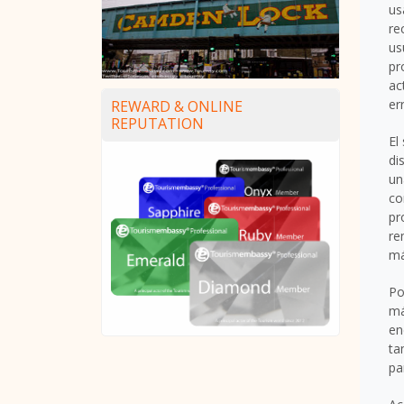
us
re
us
pr
ac
er
REWARD & ONLINE
REPUTATION
El
di
un
co
pr
re
má
Po
má
en
ta
pa