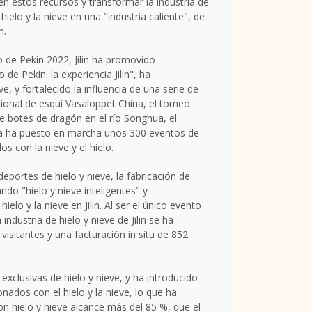
en estos recursos y transformar la industria de
hielo y la nieve en una "industria caliente", de
in
.
o de Pekín 2022,
Jilin
ha promovido
o de Pekín: la experiencia
Jilin
", ha
, y fortalecido la influencia de una serie de
cional de esquí Vasaloppet China, el torneo
de botes de dragón en el río Songhua, el
ncia ha puesto en marcha unos 300 eventos de
s con la nieve y el hielo.
portes de hielo y nieve, la fabricación de
ando "hielo y nieve inteligentes" y
hielo y la nieve en
Jilin
. Al ser el único evento
 industria de hielo y nieve de
Jilin
se ha
isitantes y una facturación in situ de 852
 exclusivas de hielo y nieve, y ha introducido
nados con el hielo y la nieve, lo que ha
con hielo y nieve alcance más del 85 %, que el