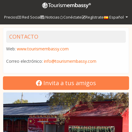
Precios
Red Social
Noticias
Conéctate
Regístrate
Español
CONTACTO
Web:
www.tourismembassy.com
Correo electrónico:
info@tourismembassy.com
Invita a tus amigos