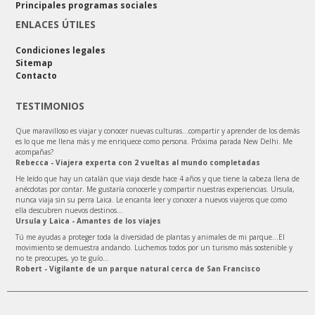
Principales programas sociales
ENLACES ÚTILES
Condiciones legales
Sitemap
Contacto
TESTIMONIOS
Que maravilloso es viajar y conocer nuevas culturas…compartir y aprender de los demás
es lo que me llena más y me enriquece como persona. Próxima parada New Delhi. Me
acompañas?
Rebecca - Viajera experta con 2 vueltas al mundo completadas
He leído que hay un catalán que viaja desde hace 4 años y que tiene la cabeza llena de
anécdotas por contar. Me gustaría conocerle y compartir nuestras experiencias. Ursula,
nunca viaja sin su perra Laica. Le encanta leer y conocer a nuevos viajeros que como
ella descubren nuevos destinos...
Ursula y Laica - Amantes de los viajes
Tú me ayudas a proteger toda la diversidad de plantas y animales de mi parque…El
movimiento se demuestra andando. Luchemos todos por un turismo más sostenible y
no te preocupes, yo te guío…
Robert - Vigilante de un parque natural cerca de San Francisco