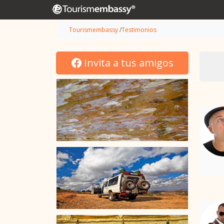
Tourismembassy
/
Testimonios
Invita a tus amigos