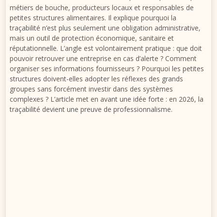
métiers de bouche, producteurs locaux et responsables de
petites structures alimentaires. Il explique pourquoi la
traçabilité n’est plus seulement une obligation administrative,
mais un outil de protection économique, sanitaire et
réputationnelle. L’angle est volontairement pratique : que doit
pouvoir retrouver une entreprise en cas d’alerte ? Comment
organiser ses informations fournisseurs ? Pourquoi les petites
structures doivent-elles adopter les réflexes des grands
groupes sans forcément investir dans des systèmes
complexes ? L’article met en avant une idée forte : en 2026, la
traçabilité devient une preuve de professionnalisme.
La traçabilité alimentaire n’est plus un simple classeur de
factures rangé dans un bureau. En 2026, elle devient un outil
de pilotage, de preuve et de protection pour toutes les
entreprises alimentaires, y compris les plus petites.
Restaurants, traiteurs, hôtels, producteurs locaux et cuisines
collectives doivent pouvoir répondre rapidement à trois
questions simples : d’où vient le produit, où est-il passé et à qui
a-t-il été servi ou vendu ? Dans un contexte de rappels
produits plus visibles, de chaînes d’approvisionnement plus