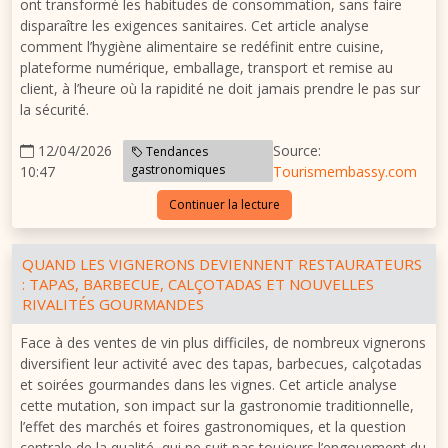
ont transformé les habitudes de consommation, sans faire
disparaître les exigences sanitaires. Cet article analyse
comment l’hygiène alimentaire se redéfinit entre cuisine,
plateforme numérique, emballage, transport et remise au
client, à l’heure où la rapidité ne doit jamais prendre le pas sur
la sécurité.
12/04/2026
Source:
Tendances
gastronomiques
10:47
Tourismembassy.com
Continuer la lecture
QUAND LES VIGNERONS DEVIENNENT RESTAURATEURS
: TAPAS, BARBECUE, CALÇOTADAS ET NOUVELLES
RIVALITÉS GOURMANDES
Face à des ventes de vin plus difficiles, de nombreux vignerons
diversifient leur activité avec des tapas, barbecues, calçotadas
et soirées gourmandes dans les vignes. Cet article analyse
cette mutation, son impact sur la gastronomie traditionnelle,
l’effet des marchés et foires gastronomiques, et la question
centrale de la qualité, qui ne suit pas toujours l’engouement du