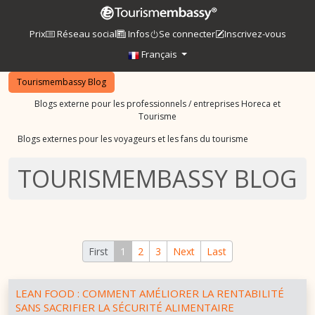
Prix
Réseau social
Infos
Se connecter
Inscrivez-vous
Français
Tourismembassy Blog
Blogs externe pour les professionnels / entreprises Horeca et
Tourisme
Blogs externes pour les voyageurs et les fans du tourisme
TOURISMEMBASSY BLOG
First
1
2
3
Next
Last
LEAN FOOD : COMMENT AMÉLIORER LA RENTABILITÉ
SANS SACRIFIER LA SÉCURITÉ ALIMENTAIRE