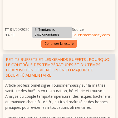
complexes et de clients plus exigeants, une traçabilité bien
organisée peut éviter qu’un incident limité ne devienne une
crise. La sécurité alimentaire commence souvent par une
information fiable, accessible et exploitable.
01/05/2026
Source:
Tendances
gastronomiques
14:38
Tourismembassy.com
Continuer la lecture
PETITS BUFFETS ET LES GRANDS BUFFETS : POURQUOI
LE CONTRÔLE DES TEMPÉRATURES ET DU TEMPS
D’EXPOSITION DEVIENT UN ENJEU MAJEUR DE
SÉCURITÉ ALIMENTAIRE
Article professionnel signé Tourismembassy sur la maîtrise
sanitaire des buffets en restauration, hôtellerie et tourisme.
Analyse du couple temps/température, des risques bactériens,
du maintien chaud à +63 °C, du froid maîtrisé et des bonnes
pratiques pour éviter les intoxications alimentaires.