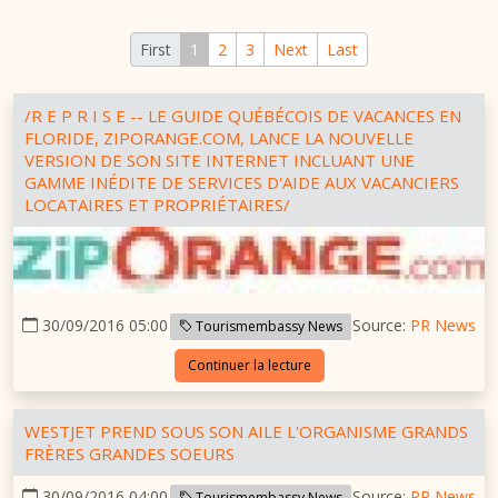
First
1
2
3
Next
Last
/R E P R I S E -- LE GUIDE QUÉBÉCOIS DE VACANCES EN
FLORIDE, ZIPORANGE.COM, LANCE LA NOUVELLE
VERSION DE SON SITE INTERNET INCLUANT UNE
GAMME INÉDITE DE SERVICES D'AIDE AUX VACANCIERS
LOCATAIRES ET PROPRIÉTAIRES/
30/09/2016 05:00
Source:
PR News
Tourismembassy News
Continuer la lecture
WESTJET PREND SOUS SON AILE L'ORGANISME GRANDS
FRÈRES GRANDES SOEURS
30/09/2016 04:00
Source:
PR News
Tourismembassy News