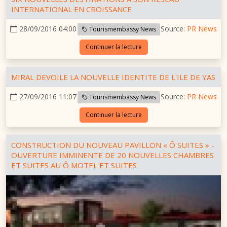
INTERNATIONAL EN CROISSANCE
28/09/2016 04:00
Source:
PR News
Tourismembassy News
Continuer la lecture
MIRAL DEVOILE LA NOUVELLE IDENTITE DE L'ILE DE YAS
27/09/2016 11:07
Source:
PR News
Tourismembassy News
Continuer la lecture
CONSTRUCTION DU NOUVEAU PAVILLON « Ô SUITES » -
OUVERTURE IMMINENTE DE 20 NOUVELLES CHAMBRES
ET SUITES AU Ô MOTEL ET SUITES