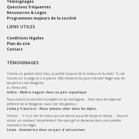
Témoignages
Questions fréquentes
Ressources & Logos
Programmes majeurs de la société
LIENS UTILES
Conditions légales
Plan du site
Contact
TÉMOIGNAGES
Comme un poisson dans l'eau, je profite toujours de la chaleur et du soleil. Tu me
trouves sur la plage où à la piscine. Mes moments les plus intenses? Nager avec les
dauphins à Isla Margarita
au Venezuela.
Indira - Maître-nageur dans un parc aquatique
Nous aimons le continent européen et ses montagnes... Skier dans les Alpes est
différent de la Patagonie, mais c´est très glamour.
Linda y Francisco - Nous aimons skier dans les Alpes.
Hmmm ... Il n'y a rien de mieux qu'une bonne pizza de temps en temps ... Vous en
voulez un morceau? Actuellement Pom-pom girl et danseuse dans une comédie
musicale à Las Vegas.
Linda - Animatrice dans un parc d´attractions