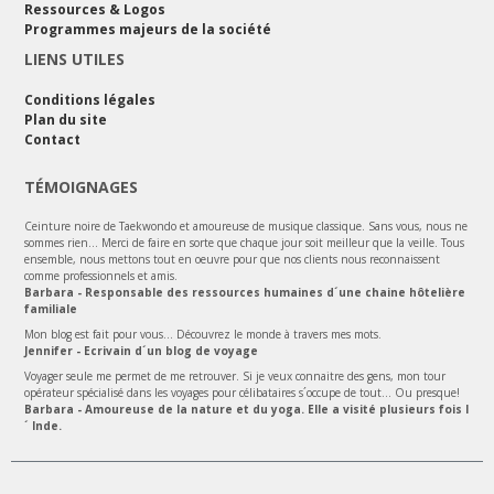
Ressources & Logos
Programmes majeurs de la société
LIENS UTILES
Conditions légales
Plan du site
Contact
TÉMOIGNAGES
Ceinture noire de Taekwondo et amoureuse de musique classique. Sans vous, nous ne
sommes rien... Merci de faire en sorte que chaque jour soit meilleur que la veille. Tous
ensemble, nous mettons tout en oeuvre pour que nos clients nous reconnaissent
comme professionnels et amis.
Barbara - Responsable des ressources humaines d´une chaine hôtelière
familiale
Mon blog est fait pour vous... Découvrez le monde à travers mes mots.
Jennifer - Ecrivain d´un blog de voyage
Voyager seule me permet de me retrouver. Si je veux connaitre des gens, mon tour
opérateur spécialisé dans les voyages pour célibataires s´occupe de tout... Ou presque!
Barbara - Amoureuse de la nature et du yoga. Elle a visité plusieurs fois l
´ Inde.