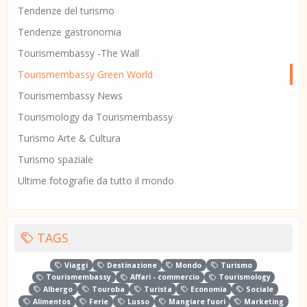
Tendenze del turismo
Tendenze gastronomia
Tourismembassy -The Wall
Tourismembassy Green World
Tourismembassy News
Tourismology da Tourismembassy
Turismo Arte & Cultura
Turismo spaziale
Ultime fotografie da tutto il mondo
TAGS
Viaggi
Destinazione
Mondo
Turismo
Tourismembassy
Affari - commercio
Tourismology
Albergo
Touroba
Turista
Economia
Sociale
Alimentos
Ferie
Lusso
Mangiare fuori
Marketing