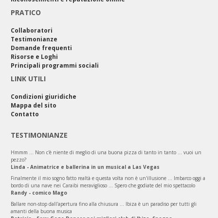
PRATICO
Collaboratori
Testimonianze
Domande frequenti
Risorse e Loghi
Principali programmi sociali
LINK UTILI
Condizioni giuridiche
Mappa del sito
Contatto
TESTIMONIANZE
Hmmm ... Non c'è niente di meglio di una buona pizza di tanto in tanto ... vuoi un
pezzo?
Linda - Animatrice e ballerina in un musical a Las Vegas
Finalmente il mio sogno fatto realtà e questa volta non è un'illusione ... Imbarco oggi a
bordo di una nave nei Caraibi meraviglioso ... Spero che godiate del mio spettacolo
Randy - comico Mago
Ballare non-stop dall'apertura fino alla chiusura ... Ibiza è un paradiso per tutti gli
amanti della buona musica