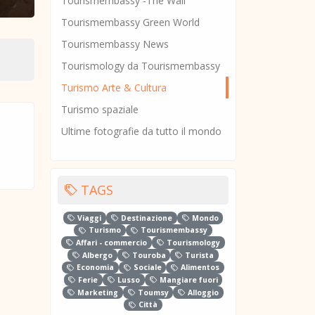
Tourismembassy -The Wall
Tourismembassy Green World
Tourismembassy News
Tourismology da Tourismembassy
Turismo Arte & Cultura
Turismo spaziale
Ultime fotografie da tutto il mondo
TAGS
Viaggi
Destinazione
Mondo
Turismo
Tourismembassy
Affari - commercio
Tourismology
Albergo
Touroba
Turista
Economia
Sociale
Alimentos
Ferie
Lusso
Mangiare fuori
Marketing
Toumsy
Alloggio
Città