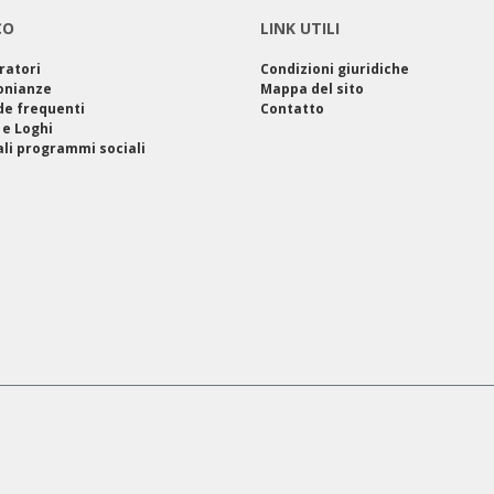
CO
LINK UTILI
ratori
Condizioni giuridiche
onianze
Mappa del sito
e frequenti
Contatto
 e Loghi
ali programmi sociali