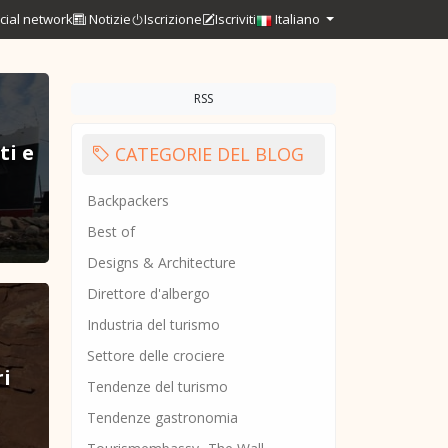
cial network
Notizie
Iscrizione
Iscriviti
Italiano
RSS
ti e
CATEGORIE DEL BLOG
Backpackers
Best of
Designs & Architecture
Direttore d'albergo
Industria del turismo
Settore delle crociere
ri
Tendenze del turismo
Tendenze gastronomia