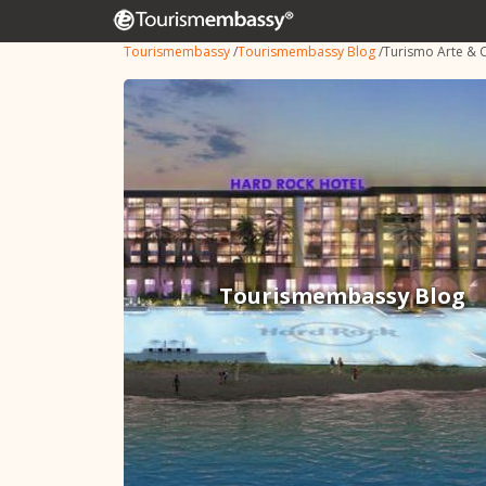
Tourismembassy
/
Tourismembassy Blog
/
Turismo Arte & C
Tourismembassy Blog