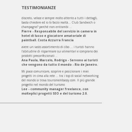
TESTIMONIANZE
discreto, veloce e sempre molto attento a tutti i dettagli,
basta chiedere ed io lo faccio realtà... Club Sandwich o
champagne? perché non entrambi ...
Pierre - Responsabile del servizio in camera in
hotel di lusso e giocatore amatoriale di
paintball. Costa Azzurra Francia
avere un vasto assortimento di cibo ... i turisti hanno
l'abitudine di risparmiare sui alimentari e comprano dei
prodotti preconfezionati ..
Ana Paula, Marcelo, Rodrigo - Servono ai turisti
che vengono da tutto il mondo - Rio de Janeiro.
Mi piace comunicare, scoprire e posizionare i miei
progetti in cima alla rete ... tra i top di social networking
del mondo si trova tourismembassy.com. Il più grande
progetto nel mondo del turismo
Lee - community manager freelance, con
molteplici progetti SEO e del turismo 2.0.