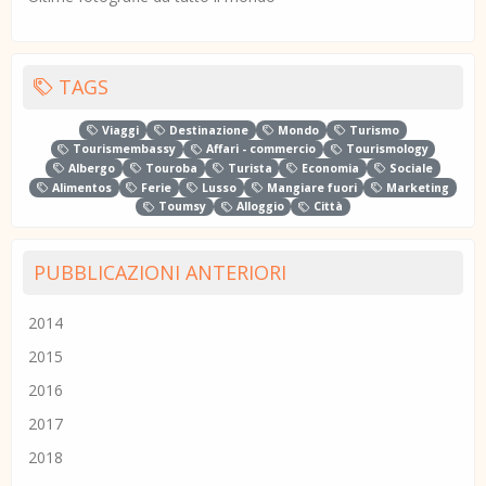
TAGS
Viaggi
Destinazione
Mondo
Turismo
Tourismembassy
Affari - commercio
Tourismology
Albergo
Touroba
Turista
Economia
Sociale
Alimentos
Ferie
Lusso
Mangiare fuori
Marketing
Toumsy
Alloggio
Città
PUBBLICAZIONI ANTERIORI
2014
2015
2016
2017
2018