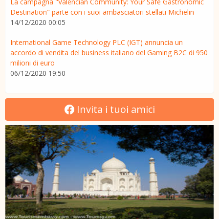
La campagna "Valencian Community: Your Safe Gastronomic
Destination" parte con i suoi ambasciatori stellati Michelin
14/12/2020 00:05
International Game Technology PLC (IGT) annuncia un
accordo di vendita del business italiano del Gaming B2C di 950
milioni di euro
06/12/2020 19:50
Invita i tuoi amici