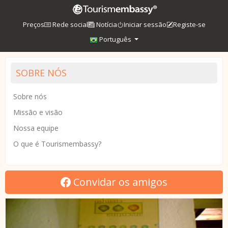
Preços
Rede social
Notícia
Iniciar sessão
Registe-se
Português
SOBRE NÓS
Sobre nós
Missão e visão
Nossa equipe
O que é Tourismembassy?
Convidar os amigos