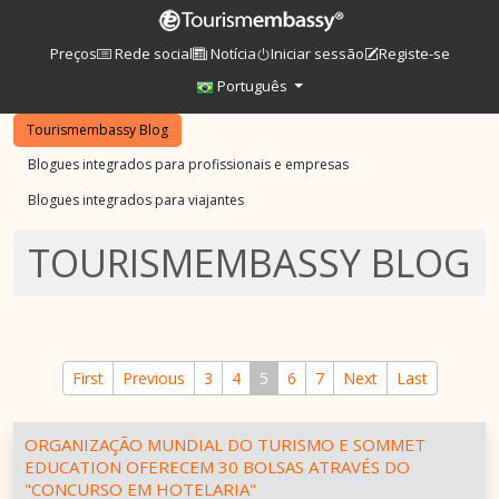
Preços
Rede social
Notícia
Iniciar sessão
Registe-se
Português
Tourismembassy Blog
Blogues integrados para profissionais e empresas
Blogues integrados para viajantes
TOURISMEMBASSY BLOG
First
Previous
3
4
5
6
7
Next
Last
ORGANIZAÇÃO MUNDIAL DO TURISMO E SOMMET
EDUCATION OFERECEM 30 BOLSAS ATRAVÉS DO
"CONCURSO EM HOTELARIA"