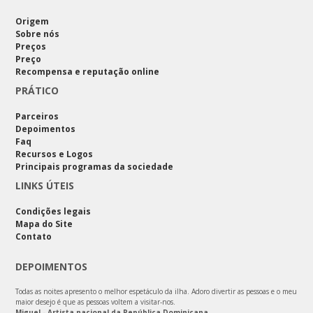
Origem
Sobre nós
Preços
Preço
Recompensa e reputação online
PRÁTICO
Parceiros
Depoimentos
Faq
Recursos e Logos
Principais programas da sociedade
LINKS ÚTEIS
Condições legais
Mapa do Site
Contato
DEPOIMENTOS
Todas as noites apresento o melhor espetáculo da ilha. Adoro divertir as pessoas e o meu
maior desejo é que as pessoas voltem a visitar-nos.
Miguel - Artista nacional da República Dominicana