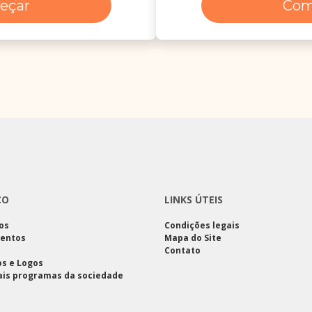
eçar
Com
CO
LINKS ÚTEIS
os
Condições legais
entos
Mapa do Site
Contato
s e Logos
ais programas da sociedade