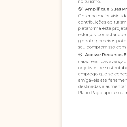
no turismo.
L
L
Amplifique Suas Pr
1
1
Obtenha maior visibilid
5
9
0
contribuições ao turism
9
plataforma está projet
9
0
9
esforços, conectando-
9
9
0
global e parceiros pot
€
€
€
seu compromisso com 
€
Acesse Recursos Ex
C
características avança
C
I
D
o
objetivos de sustentabi
m
o
e
emprego que se conce
m
p
s
m
amigáveis até ferrame
u
e
b
destinadas a aumentar s
e
l
l
ç
Plano Pago apoia sua m
s
o
ç
i
a
q
a
o
u
r
n
e
r
e
i
s
e