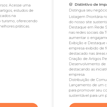
Distintivo de Imp
ursos: Acesse uma
Distingua seu negócio
artigos, estudos de
ocados na
Listagem Prioritária 
o turismo, oferecendo
do nosso site sustentá
melhores práticas.
Destaque em Rede So
nas redes sociais da
aumentar o engajam
Exibição e Destaque 
empresa exibido de 
destacado nas áreas 
Criação de Artigos Pe
Desenvolvimento de 
destacando as iniciat
empresa.
Distribuição de Comu
Lançamento de um c
para promover seu c
sustentável para um 