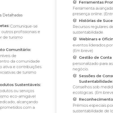
Ferramentas Pro
Ferramenta avançada 
presença online. (Entr
as Detalhadas
Histórias de Suc
etas:
Comunique-se
Recursos regulares d
utros profissionais e
sustentabilidade.
or de turismo
Webinars e Oficin
eventos liderados por 
o Comunitário:
(Em breve)
 níveis de
Gestão de Conta
entro da comunidade
personalizado para a
o ativa e contribuições
negócio.
niciativas de turismo
Sessões de Cons
Sustentabilidade:
odutos Sustentáveis:
Conselhos sob medida
odutos ou serviços
ecológicas. (Em brev
rismo eco-amigável
Reconhecimento 
dicado, alcançando
Prêmios especiais po
prometidos com a
sustentabilidade de l