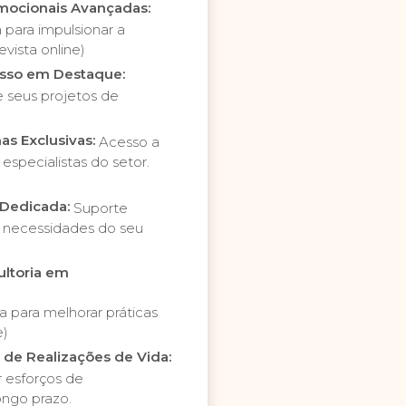
mocionais Avançadas:
para impulsionar a
evista online)
esso em Destaque:
e seus projetos de
as Exclusivas:
Acesso a
especialistas do setor.
 Dedicada:
Suporte
s necessidades do seu
ultoria em
 para melhorar práticas
e)
de Realizações de Vida:
r esforços de
ongo prazo.