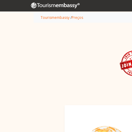
Tourismembassy
/
Preços