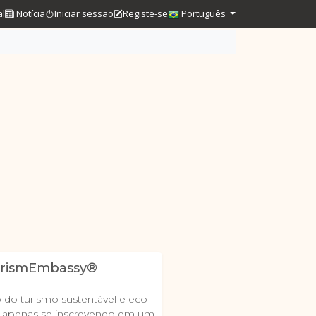
al
Notícia
Iniciar sessão
Registe-se
Português
urismEmbassy®
 do turismo sustentável e eco-
tá apenas se inscrevendo em um