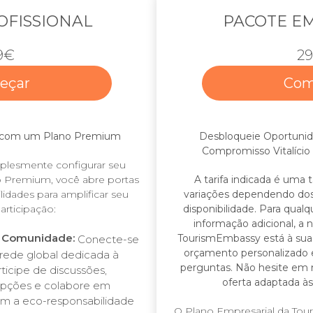
OFISSIONAL
PACOTE E
9€
2
eçar
Com
o com um Plano Premium
Desbloqueie Oportunid
Compromisso Vitalício
mplesmente configurar seu
no Premium, você abre portas
A tarifa indicada é uma tar
idades para amplificar seu
variações dependendo dos 
articipação:
disponibilidade. Para qualq
informação adicional, a 
a Comunidade:
TourismEmbassy está à sua 
Conecte-se
orçamento personalizado e
ede global dedicada à
perguntas. Não hesite em 
ticipe de discussões,
oferta adaptada às
epções e colabore em
am a eco-responsabilidade
O Plano Empresarial da To