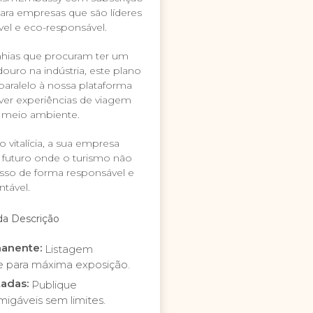
a para empresas que são líderes
el e eco-responsável.
ias que procuram ter um
douro na indústria, este plano
aralelo à nossa plataforma
ver experiências de viagem
 meio ambiente.
 vitalícia, a sua empresa
uturo onde o turismo não
isso de forma responsável e
ntável.
da Descrição
manente:
Listagem
te para máxima exposição.
tadas:
Publique
igáveis sem limites.