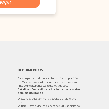
eçar
DEPOIMENTOS
Tomar o pequeno-almoço em Santorini e comprar joias
em Mikonos são dois dos meus maiores prazeres… As
ilhas do mediterrâneo são todas joias da coroa
Catalina - Contabilista a bordo de um cruzeiro
pelo mediterrâneo
O oceano pacífico tem muitas pérolas e o Taiti é uma
delas…
Vaitiare - Passa a vida na prancha de surf… as praias do