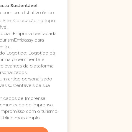
acto Sustentável:
 com um distintivo único.
no Site: Colocação no topo
vel.
cial: Empresa destacada
 TourismEmbassy para
ento.
do Logotipo: Logotipo da
forma proeminente e
relevantes da plataforma.
rsonalizados:
um artigo personalizado
ivas sustentáveis da sua
nicados de Imprensa:
omunicado de imprensa
ompromisso com o turismo
público mais amplo.