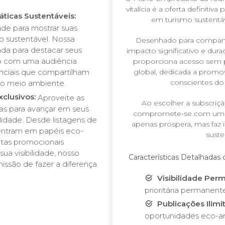
vitalícia é a oferta definitiv
áticas Sustentáveis:
em turismo sustentáv
ade para mostrar suas
o sustentável. Nossa
Desenhado para companh
ada para destacar seus
impacto significativo e dura
o com uma audiência
proporciona acesso sem p
enciais que compartilham
global, dedicada a promo
conscientes do
o meio ambiente.
clusivos:
Aproveite as
Ao escolher a subscrição
das para avançar em seus
compromete-se com um f
lidade. Desde listagens de
apenas prospera, mas faz 
ntram em papéis eco-
suste
ntas promocionais
ua visibilidade, nosso
Características Detalhadas 
issão de fazer a diferença.
Visibilidade Per
prioritária permanen
Publicações Ilimi
oportunidades eco-am