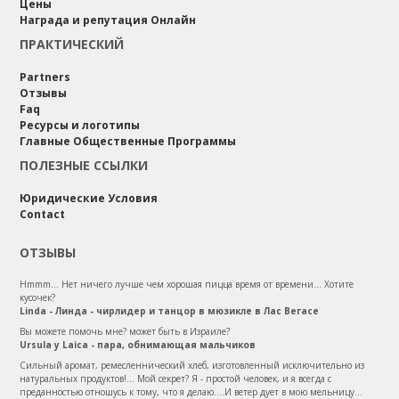
Цены
Награда и репутация Онлайн
ПРАКТИЧЕСКИЙ
Partners
Отзывы
Faq
Ресурсы и логотипы
Главные Общественные Программы
ПОЛЕЗНЫЕ ССЫЛКИ
Юридические Условия
Contact
ОТЗЫВЫ
Hmmm... Нет ничего лучше чем хорошая пицца время от времени... Хотите
кусочек?
Linda - Линда - чирлидер и танцор в мюзикле в Лас Вегасе
Вы можете помочь мне? может быть в Израиле?
Ursula y Laica - пара, обнимающая мальчиков
Сильный аромат, ремесленнический хлеб, изготовленный исключительно из
натуральных продуктов!... Мой секрет? Я - простой человек, и я всегда с
преданностью отношусь к тому, что я делаю....И ветер дует в мою мельницу...