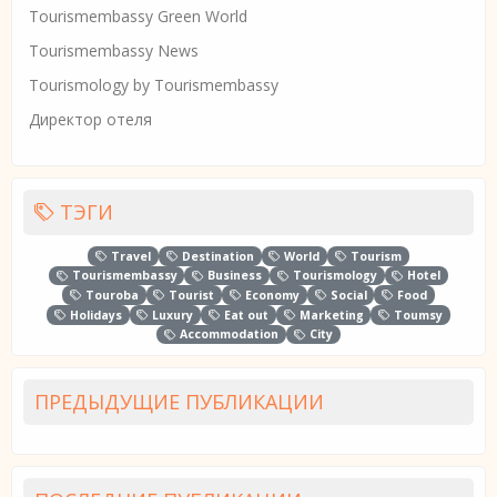
Tourismembassy Green World
Tourismembassy News
Tourismology by Tourismembassy
Директор отеля
ТЭГИ
Travel
Destination
World
Tourism
Tourismembassy
Business
Tourismology
Hotel
Touroba
Tourist
Economy
Social
Food
Holidays
Luxury
Eat out
Marketing
Toumsy
Accommodation
City
ПРЕДЫДУЩИЕ ПУБЛИКАЦИИ