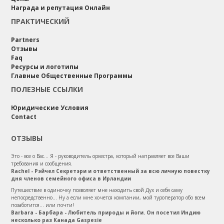
Награда и репутация Онлайн
ПРАКТИЧЕСКИЙ
Partners
Отзывы
Faq
Ресурсы и логотипы
Главные Общественные Программы
ПОЛЕЗНЫЕ ССЫЛКИ
Юридические Условия
Contact
ОТЗЫВЫ
Это - все о Вас... Я - руководитель оркестра, который направляет все Ваши
требования и сообщения.
Rachel - Рэйчел Секретэри и ответственный за всю личную повестку
дня членов семейного офиса в Ирландии
Путешествие в одиночку позволяет мне находить свой Дух и себя саму
непосредственно... Ну а если мне хочется компании, мой туроператор обо всем
позаботится... или почти!
Barbara - Барбара - Любитель природы и йоги. Он посетил Индию
несколько раз Канада Gaspesie