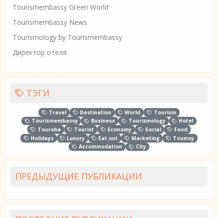
Tourismembassy Green World
Tourismembassy News
Tourismology by Tourismembassy
Директор отеля
ТЭГИ
Travel
Destination
World
Tourism
Tourismembassy
Business
Tourismology
Hotel
Touroba
Tourist
Economy
Social
Food
Holidays
Luxury
Eat out
Marketing
Toumsy
Accommodation
City
ПРЕДЫДУЩИЕ ПУБЛИКАЦИИ