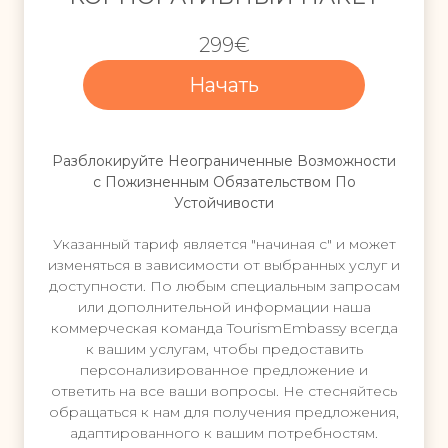
ш
з
е
а
299€
с
к
т
а
Начать
в
н
и
ч
е
и
н
в
Разблокируйте Неограниченные Возможности
е
а
с Пожизненным Обязательством По
з
е
Устойчивости
а
т
к
с
Указанный тариф является "начиная с" и может
а
я
изменяться в зависимости от выбранных услуг и
н
н
доступности. По любым специальным запросам
ч
а
или дополнительной информации наша
и
с
коммерческая команда TourismEmbassy всегда
в
т
к вашим услугам, чтобы предоставить
а
р
персонализированное предложение и
е
о
ответить на все ваши вопросы. Не стесняйтесь
т
й
обращаться к нам для получения предложения,
с
к
адаптированного к вашим потребностям.
я