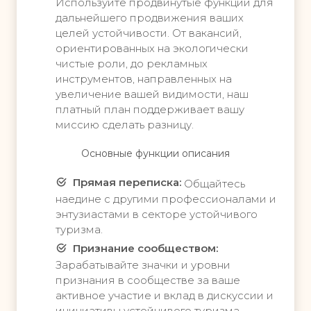
л
Используйте продвинутые функции для
ь
а
дальнейшего продвижения ваших
т
целей устойчивости. От вакансий,
т
е
ориентированных на экологически
ь
с
чистые роли, до рекламных
в
инструментов, направленных на
У
о
увеличение вашей видимости, наш
с
е
платный план поддерживает вашу
и
в
миссию сделать разницу.
л
л
ь
и
Основные функции описания
т
я
е
н
Прямая переписка:
Общайтесь
с
и
наедине с другими профессионалами и
в
е
энтузиастами в секторе устойчивого
о
с
туризма.
е
п
в
Признание сообществом:
л
л
а
Зарабатывайте значки и уровни
и
т
признания в сообществе за ваше
я
н
активное участие и вклад в дискуссии и
н
ы
инициативы устойчивого туризма.