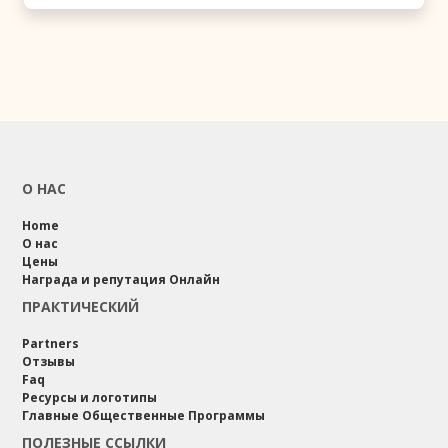
е
Взаимодействуйте
й
с нашим
с
сообществом:
т
Н
в
а
и
п
я
р
:
я
О НАС
м
Взаимодействуйте
у
с нашим
Home
ю
сообществом:
О нас
п
Цены
Н
о
Награда и репутация Онлайн
а
д
ПРАКТИЧЕСКИЙ
п
к
р
л
Partners
я
Отзывы
ю
м
Faq
ч
у
Ресурсы и логотипы
а
Главные Общественные Программы
ю
й
п
ПОЛЕЗНЫЕ ССЫЛКИ