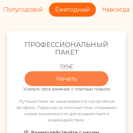
Полугодовой
Ежегодный
Навсегда
П
П
ПРОФЕССИОНАЛЬНЫЙ
Р
Р
ПАКЕТ
О
О
199€
Ф
Ф
Е
Е
Начать
С
С
Усильте свое влияние с платным планом
С
С
И
И
Путешествие не заканчивается настройкой
О
О
профиля. Переход на платный план открывает
Н
Н
новые возможности для воздействия и
взаимодействия:
А
А
Л
Л
Взаимодействуйте с нашим