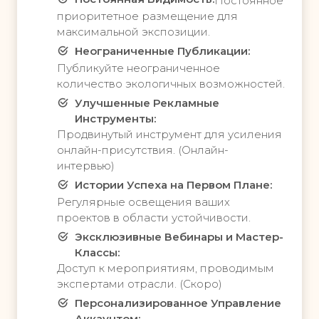
Постоянное
е
т
приоритетное размещение для
х
н
максимальной экспозиции.
о
ы
Неограниченные Публикации:
д
й
н
Публикуйте неограниченное
п
а
количество экологичных возможностей.
л
п
а
Улучшенные Рекламные
л
н
Инструменты:
а
о
Продвинутый инструмент для усиления
т
т
онлайн-присутствия. (Онлайн-
н
к
интервью)
ы
р
Истории Успеха на Первом Плане:
й
ы
п
Регулярные освещения ваших
в
л
проектов в области устойчивости.
а
а
е
Эксклюзивные Вебинары и Мастер-
н
т
Классы:
о
н
Доступ к мероприятиям, проводимым
т
о
экспертами отрасли. (Скоро)
к
в
Персонализированное Управление
р
ы
Аккаунтом: