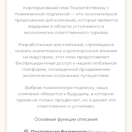
о
н
й
Корпоративный план TourismEmbassy с
а
п
пожизненной подпиской — это окончательное
с
р
предложение для компаний, которые являются
т
о
лидерами в области устойчивого и
р
ф
экологически ответственного туризма.
о
и
й
л
Разработанный для компаний, стремящихся
к
я
оказать значительное и долгосрочное влияние
о
.
на индустрию, этот план предоставляет
й
П
беспрецедентный доступ к нашей глобальной
п
е
платформе, посвященной продвижению
р
р
экологически осознанных путешествий.
о
е
ф
х
Выбрав пожизненную подписку, ваша
и
о
компания обязуется к будущему, в котором
л
д
туризм не только процветает, но и делает это
я
н
ответственно и устойчиво.
.
а
П
п
Основные функции описания
е
л
р
а
Постоянная Видимость: