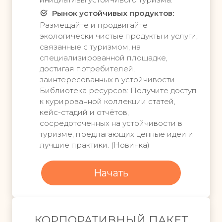
и
м
Рынок устойчивых продуктов:
е
п
Размещайте и продвигайте
с
л
экологически чистые продукты и услуги,
п
а
связанные с туризмом, на
л
н
а
специализированной площадке,
о
т
достигая потребителей,
м
н
заинтересованных в устойчивости.
ы
П
Библиотека ресурсов: Получите доступ
м
у
к курированной коллекции статей,
п
т
кейс-стадий и отчётов,
л
е
сосредоточенных на устойчивости в
а
ш
туризме, предлагающих ценные идеи и
н
е
лучшие практики. (Новинка)
о
с
м
т
Начать
в
П
и
у
е
т
н
е
е
КОРПОРАТИВНЫЙ ПАКЕТ