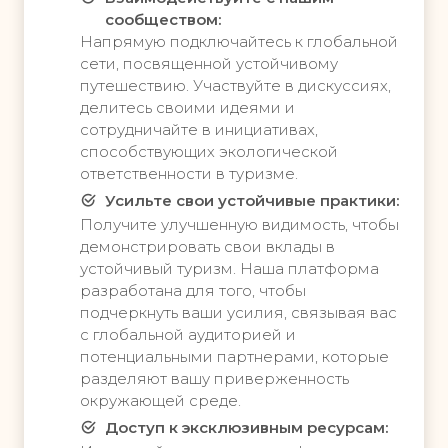
Ь
Ь
сообществом:
Н
Н
Напрямую подключайтесь к глобальной
Ы
Ы
сети, посвященной устойчивому
путешествию. Участвуйте в дискуссиях,
Й
Й
делитесь своими идеями и
П
П
сотрудничайте в инициативах,
А
А
способствующих экологической
К
К
ответственности в туризме.
Е
Е
Усильте свои устойчивые практики:
Т
Т
Получите улучшенную видимость, чтобы
демонстрировать свои вклады в
9
5
устойчивый туризм. Наша платформа
разработана для того, чтобы
9
9
подчеркнуть ваши усилия, связывая вас
9
с глобальной аудиторией и
€
потенциальными партнерами, которые
€
разделяют вашу приверженность
Н
У
окружающей среде.
с
а
Доступ к эксклюзивным ресурсам:
и
ч