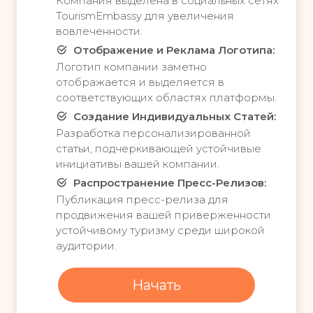
с
Компания выделена в социальных сетях
л
т
TourismEmbassy для увеличения
я
в
вовлеченности.
в
и
Отображение и Реклама Логотипа:
о
я
Логотип компании заметно
з
и
отображается и выделяется в
д
в
соответствующих областях платформы.
е
з
й
Создание Индивидуальных Статей:
а
с
и
Разработка персонализированной
т
м
статьи, подчеркивающей устойчивые
в
о
инициативы вашей компании.
и
д
Распространение Пресс-Релизов:
я
е
Публикация пресс-релиза для
и
й
продвижения вашей приверженности
в
с
устойчивому туризму среди широкой
з
т
аудитории.
а
в
и
и
м
я
Начать
о
:
д