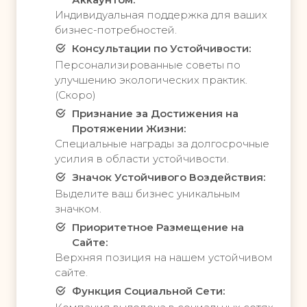
ы
е
Индивидуальная поддержка для ваших
в
в
бизнес-потребностей.
а
о
е
з
Консультации по Устойчивости:
т
м
Персонализированные советы по
н
о
улучшению экологических практик.
о
ж
(Скоро)
в
н
Признание за Достижения на
ы
о
Протяжении Жизни:
е
с
Специальные награды за долгосрочные
в
т
усилия в области устойчивости.
о
и
з
Значок Устойчивого Воздействия:
д
м
л
Выделите ваш бизнес уникальным
о
я
значком.
ж
в
Приоритетное Размещение на
н
о
Сайте:
о
з
Верхняя позиция на нашем устойчивом
с
д
сайте.
т
е
и
Функция Социальной Сети:
й
д