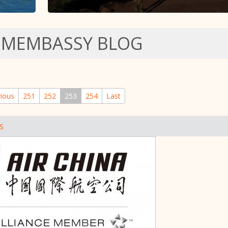
SMEMBASSY BLOG
ious
251
252
253
254
Last
S