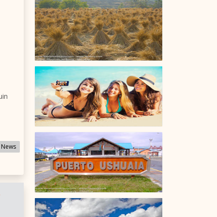
uin
 News