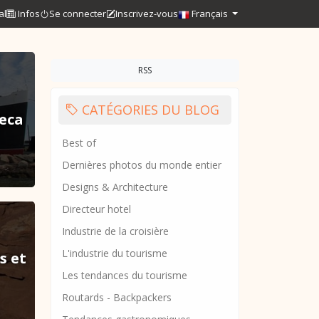
al
Infos
Se connecter
Inscrivez-vous
Français
RSS
CATÉGORIES DU BLOG
reca
Best of
Dernières photos du monde entier
Designs & Architecture
Directeur hotel
Industrie de la croisière
L'industrie du tourisme
s et
Les tendances du tourisme
Routards - Backpackers