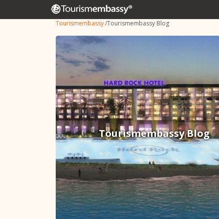
Tourismembassy
/
Tourismembassy Blog
Tourismembassy Blog