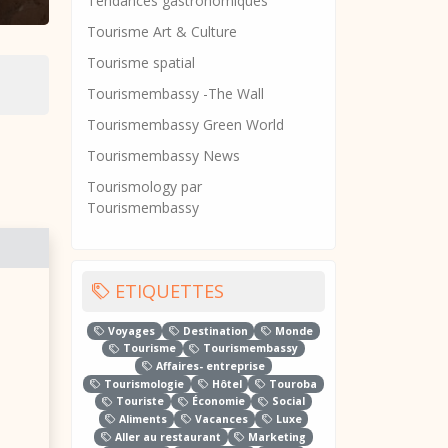
Tendances gastronomiques
Tourisme Art & Culture
Tourisme spatial
Tourismembassy -The Wall
Tourismembassy Green World
Tourismembassy News
Tourismology par
Tourismembassy
ETIQUETTES
Voyages
Destination
Monde
Tourisme
Tourismembassy
Affaires- entreprise
Tourismologie
Hôtel
Touroba
Touriste
Économie
Social
Aliments
Vacances
Luxe
Aller au restaurant
Marketing