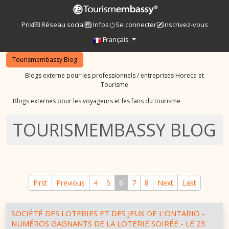
Prix
Réseau social
Infos
Se connecter
Inscrivez-vous
Français
Tourismembassy Blog
Blogs externe pour les professionnels / entreprises Horeca et
Tourisme
Blogs externes pour les voyageurs et les fans du tourisme
TOURISMEMBASSY BLOG
First
Previous
4
5
6
7
8
Next
Last
SOCIÉTÉ DES LOTERIES ET DES JEUX DE L'ONTARIO -
NUMÉROS GAGNANTS DE LA LOTERIE SOIRÉE - LE 23